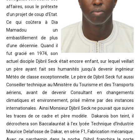
affaires, sous le prétexte
d’un projet de coup d’Etat.
Ce qui coûtera à Dia
Mamadou un
embastillement de plus
d’une décennie. Quand il
fut gracié en 1974, son
actuel disciple Djibril Seck était encore enfant, sur lequel veillait
un père ayant fait ses humanités jusqu’à devenir ingénieur
Météo de classe exceptionnelle. Le père de Djibril Seck fut aussi
Conseiller technique au Ministère du Tourisme et des Transports
aériens, avant de devenir Consultant en changements
climatiques et environnement, prisé même par des instances
internationales. Ainsi Monsieur Djibril Seck ne pouvait que suivre
les traces de ce cadre et père modèle. Dakarois bon teint, il
décrochera son Baccalauréat à l’ex lycée Technique d’Industrie
Maurice Delafosse de Dakar, en série F1, Fabrication mécanique.
Avec ce parchemin dans la poche, Djibril franchira la porte