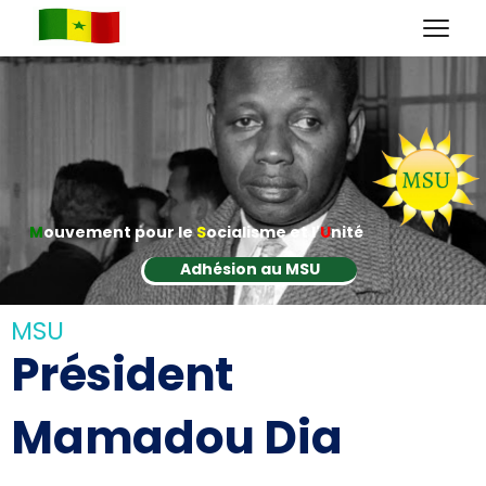
M
ouvement pour le
S
ocialisme et l'
U
nité
Adhésion au MSU
MSU
Président
Mamadou Dia