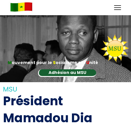
M
ouvement pour le
S
ocialisme et l'
U
nité
Adhésion au MSU
MSU
Président
Mamadou Dia