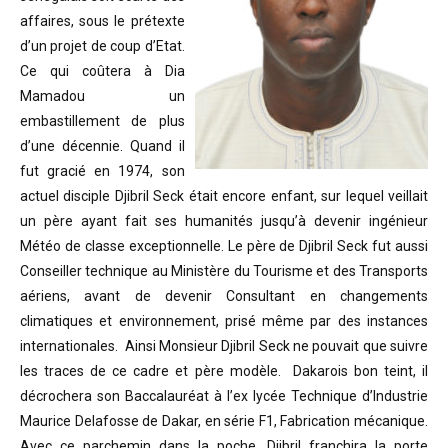
affaires, sous le prétexte
d’un projet de coup d’Etat.
Ce qui coûtera à Dia
Mamadou un
embastillement de plus
d’une décennie. Quand il
fut gracié en 1974, son
actuel disciple Djibril Seck était encore enfant, sur lequel veillait
un père ayant fait ses humanités jusqu’à devenir ingénieur
Météo de classe exceptionnelle. Le père de Djibril Seck fut aussi
Conseiller technique au Ministère du Tourisme et des Transports
aériens, avant de devenir Consultant en changements
climatiques et environnement, prisé même par des instances
internationales. Ainsi Monsieur Djibril Seck ne pouvait que suivre
les traces de ce cadre et père modèle. Dakarois bon teint, il
décrochera son Baccalauréat à l’ex lycée Technique d’Industrie
Maurice Delafosse de Dakar, en série F1, Fabrication mécanique.
Avec ce parchemin dans la poche, Djibril franchira la porte