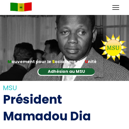
M
ouvement pour le
S
ocialisme et l'
U
nité
Adhésion au MSU
MSU
Président
Mamadou Dia