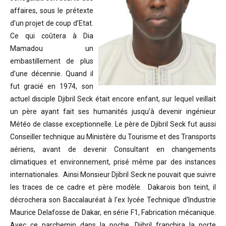
affaires, sous le prétexte
d’un projet de coup d’Etat.
Ce qui coûtera à Dia
Mamadou un
embastillement de plus
d’une décennie. Quand il
fut gracié en 1974, son
actuel disciple Djibril Seck était encore enfant, sur lequel veillait
un père ayant fait ses humanités jusqu’à devenir ingénieur
Météo de classe exceptionnelle. Le père de Djibril Seck fut aussi
Conseiller technique au Ministère du Tourisme et des Transports
aériens, avant de devenir Consultant en changements
climatiques et environnement, prisé même par des instances
internationales. Ainsi Monsieur Djibril Seck ne pouvait que suivre
les traces de ce cadre et père modèle. Dakarois bon teint, il
décrochera son Baccalauréat à l’ex lycée Technique d’Industrie
Maurice Delafosse de Dakar, en série F1, Fabrication mécanique.
Avec ce parchemin dans la poche, Djibril franchira la porte