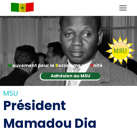
M
ouvement pour le
S
ocialisme et l'
U
nité
Adhésion au MSU
MSU
Président
Mamadou Dia