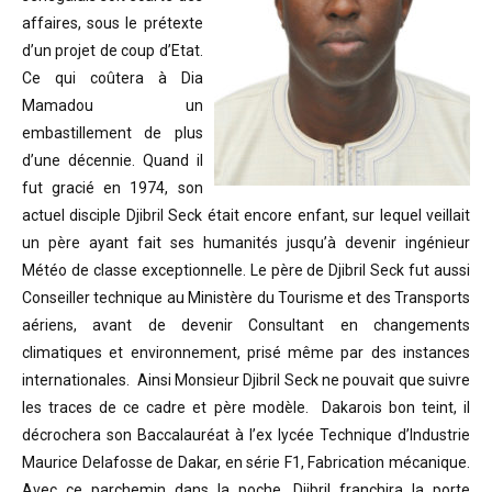
affaires, sous le prétexte
d’un projet de coup d’Etat.
Ce qui coûtera à Dia
Mamadou un
embastillement de plus
d’une décennie. Quand il
fut gracié en 1974, son
actuel disciple Djibril Seck était encore enfant, sur lequel veillait
un père ayant fait ses humanités jusqu’à devenir ingénieur
Météo de classe exceptionnelle. Le père de Djibril Seck fut aussi
Conseiller technique au Ministère du Tourisme et des Transports
aériens, avant de devenir Consultant en changements
climatiques et environnement, prisé même par des instances
internationales. Ainsi Monsieur Djibril Seck ne pouvait que suivre
les traces de ce cadre et père modèle. Dakarois bon teint, il
décrochera son Baccalauréat à l’ex lycée Technique d’Industrie
Maurice Delafosse de Dakar, en série F1, Fabrication mécanique.
Avec ce parchemin dans la poche, Djibril franchira la porte