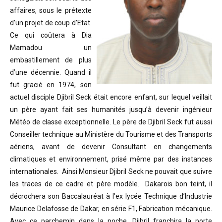
affaires, sous le prétexte
d’un projet de coup d’Etat.
Ce qui coûtera à Dia
Mamadou un
embastillement de plus
d’une décennie. Quand il
fut gracié en 1974, son
actuel disciple Djibril Seck était encore enfant, sur lequel veillait
un père ayant fait ses humanités jusqu’à devenir ingénieur
Météo de classe exceptionnelle. Le père de Djibril Seck fut aussi
Conseiller technique au Ministère du Tourisme et des Transports
aériens, avant de devenir Consultant en changements
climatiques et environnement, prisé même par des instances
internationales. Ainsi Monsieur Djibril Seck ne pouvait que suivre
les traces de ce cadre et père modèle. Dakarois bon teint, il
décrochera son Baccalauréat à l’ex lycée Technique d’Industrie
Maurice Delafosse de Dakar, en série F1, Fabrication mécanique.
Avec ce parchemin dans la poche, Djibril franchira la porte