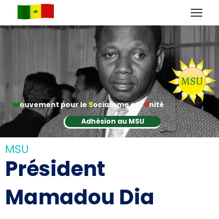
M
ouvement pour le
S
ocialisme et l'
U
nité
Adhésion au MSU
MSU
Président
Mamadou Dia