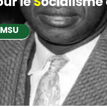
ur le
S
ocialisme e
 MSU