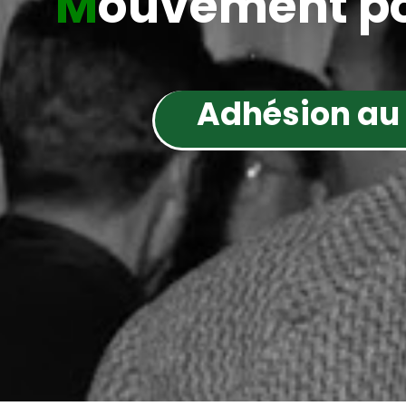
M
ouvement po
Adhésion au