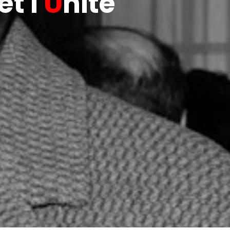
t l'
U
nité