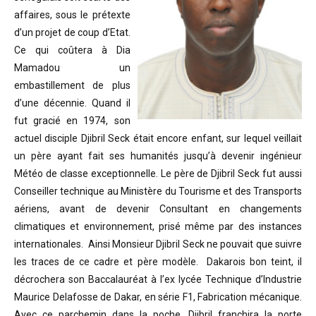
affaires, sous le prétexte
d’un projet de coup d’Etat.
Ce qui coûtera à Dia
Mamadou un
embastillement de plus
d’une décennie. Quand il
fut gracié en 1974, son
actuel disciple Djibril Seck était encore enfant, sur lequel veillait
un père ayant fait ses humanités jusqu’à devenir ingénieur
Météo de classe exceptionnelle. Le père de Djibril Seck fut aussi
Conseiller technique au Ministère du Tourisme et des Transports
aériens, avant de devenir Consultant en changements
climatiques et environnement, prisé même par des instances
internationales. Ainsi Monsieur Djibril Seck ne pouvait que suivre
les traces de ce cadre et père modèle. Dakarois bon teint, il
décrochera son Baccalauréat à l’ex lycée Technique d’Industrie
Maurice Delafosse de Dakar, en série F1, Fabrication mécanique.
Avec ce parchemin dans la poche, Djibril franchira la porte