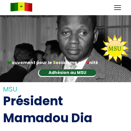
M
ouvement pour le
S
ocialisme et l'
U
nité
Adhésion au MSU
MSU
Président
Mamadou Dia