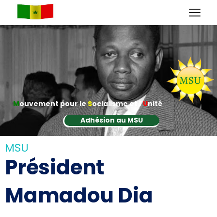
M
ouvement pour le
S
ocialisme et l'
U
nité
Adhésion au MSU
MSU
Président
Mamadou Dia