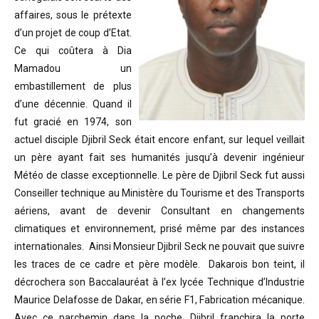
affaires, sous le prétexte
d’un projet de coup d’Etat.
Ce qui coûtera à Dia
Mamadou un
embastillement de plus
d’une décennie. Quand il
fut gracié en 1974, son
actuel disciple Djibril Seck était encore enfant, sur lequel veillait
un père ayant fait ses humanités jusqu’à devenir ingénieur
Météo de classe exceptionnelle. Le père de Djibril Seck fut aussi
Conseiller technique au Ministère du Tourisme et des Transports
aériens, avant de devenir Consultant en changements
climatiques et environnement, prisé même par des instances
internationales. Ainsi Monsieur Djibril Seck ne pouvait que suivre
les traces de ce cadre et père modèle. Dakarois bon teint, il
décrochera son Baccalauréat à l’ex lycée Technique d’Industrie
Maurice Delafosse de Dakar, en série F1, Fabrication mécanique.
Avec ce parchemin dans la poche, Djibril franchira la porte