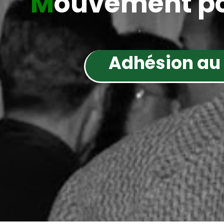
M
ouvement po
Adhésion au