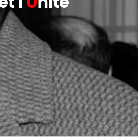
t l'
U
nité