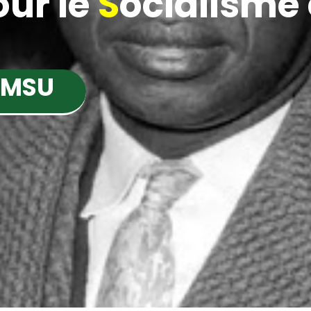
ur le
S
ocialisme e
 MSU