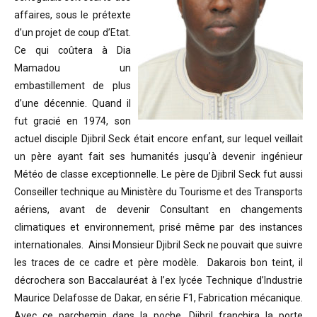
affaires, sous le prétexte
d’un projet de coup d’Etat.
Ce qui coûtera à Dia
Mamadou un
embastillement de plus
d’une décennie. Quand il
fut gracié en 1974, son
actuel disciple Djibril Seck était encore enfant, sur lequel veillait
un père ayant fait ses humanités jusqu’à devenir ingénieur
Météo de classe exceptionnelle. Le père de Djibril Seck fut aussi
Conseiller technique au Ministère du Tourisme et des Transports
aériens, avant de devenir Consultant en changements
climatiques et environnement, prisé même par des instances
internationales. Ainsi Monsieur Djibril Seck ne pouvait que suivre
les traces de ce cadre et père modèle. Dakarois bon teint, il
décrochera son Baccalauréat à l’ex lycée Technique d’Industrie
Maurice Delafosse de Dakar, en série F1, Fabrication mécanique.
Avec ce parchemin dans la poche, Djibril franchira la porte