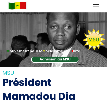
M
ouvement pour le
S
ocialisme et l'
U
nité
Adhésion au MSU
MSU
Président
Mamadou Dia