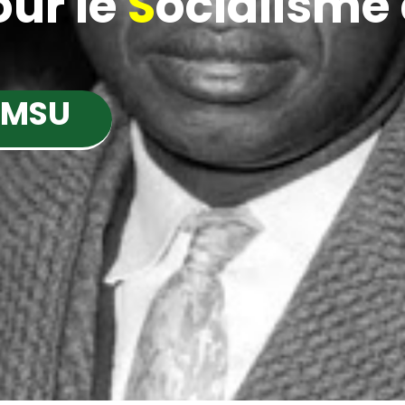
ur le
S
ocialisme e
 MSU