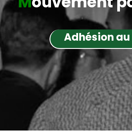
M
ouvement po
Adhésion au