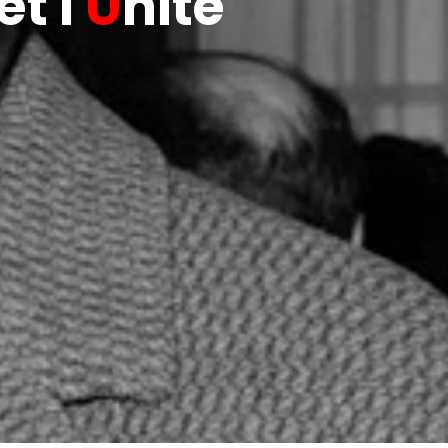
t l'
U
nité