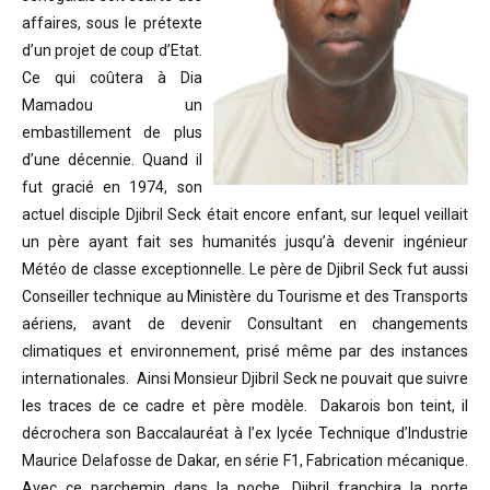
affaires, sous le prétexte
d’un projet de coup d’Etat.
Ce qui coûtera à Dia
Mamadou un
embastillement de plus
d’une décennie. Quand il
fut gracié en 1974, son
actuel disciple Djibril Seck était encore enfant, sur lequel veillait
un père ayant fait ses humanités jusqu’à devenir ingénieur
Météo de classe exceptionnelle. Le père de Djibril Seck fut aussi
Conseiller technique au Ministère du Tourisme et des Transports
aériens, avant de devenir Consultant en changements
climatiques et environnement, prisé même par des instances
internationales. Ainsi Monsieur Djibril Seck ne pouvait que suivre
les traces de ce cadre et père modèle. Dakarois bon teint, il
décrochera son Baccalauréat à l’ex lycée Technique d’Industrie
Maurice Delafosse de Dakar, en série F1, Fabrication mécanique.
Avec ce parchemin dans la poche, Djibril franchira la porte