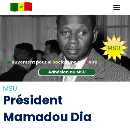
M
ouvement pour le
S
ocialisme et l'
U
nité
Adhésion au MSU
MSU
Président
Mamadou Dia