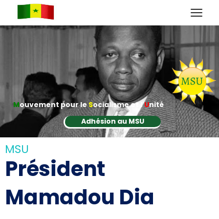
M
ouvement pour le
S
ocialisme et l'
U
nité
Adhésion au MSU
MSU
Président
Mamadou Dia