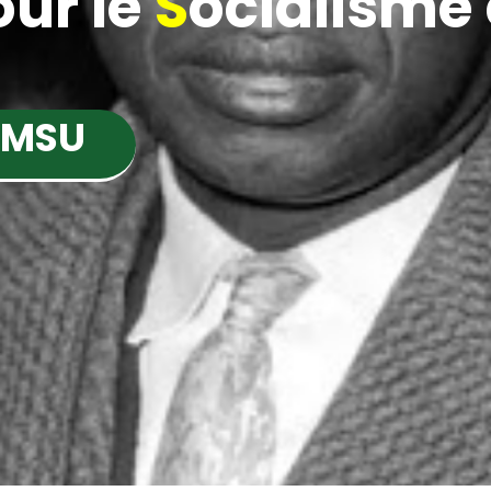
ur le
S
ocialisme e
 MSU