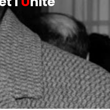
t l'
U
nité