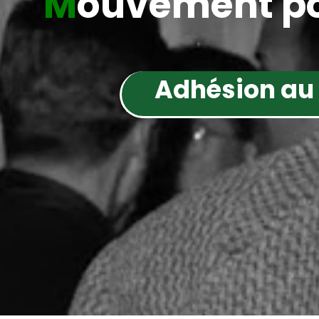
M
ouvement po
Adhésion au