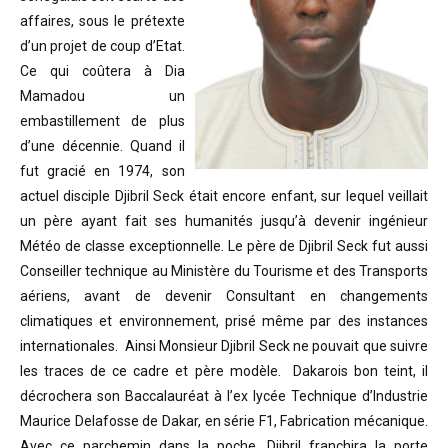
affaires, sous le prétexte
d’un projet de coup d’Etat.
Ce qui coûtera à Dia
Mamadou un
embastillement de plus
d’une décennie. Quand il
fut gracié en 1974, son
actuel disciple Djibril Seck était encore enfant, sur lequel veillait
un père ayant fait ses humanités jusqu’à devenir ingénieur
Météo de classe exceptionnelle. Le père de Djibril Seck fut aussi
Conseiller technique au Ministère du Tourisme et des Transports
aériens, avant de devenir Consultant en changements
climatiques et environnement, prisé même par des instances
internationales. Ainsi Monsieur Djibril Seck ne pouvait que suivre
les traces de ce cadre et père modèle. Dakarois bon teint, il
décrochera son Baccalauréat à l’ex lycée Technique d’Industrie
Maurice Delafosse de Dakar, en série F1, Fabrication mécanique.
Avec ce parchemin dans la poche, Djibril franchira la porte