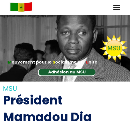
M
ouvement pour le
S
ocialisme et l'
U
nité
Adhésion au MSU
MSU
Président
Mamadou Dia