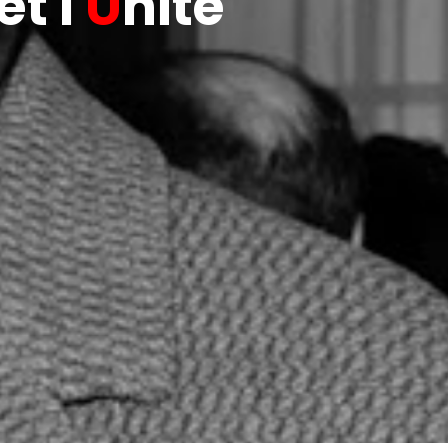
t l'
U
nité