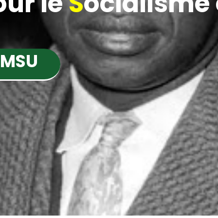
ur le
S
ocialisme e
 MSU