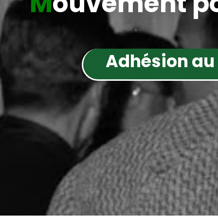
M
ouvement po
Adhésion au