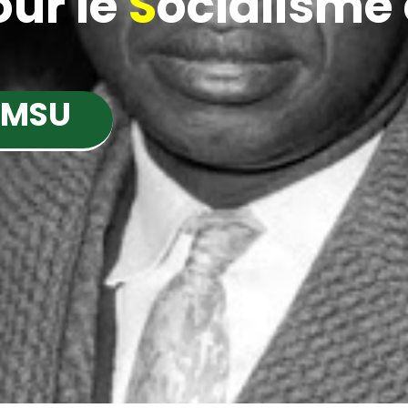
ur le
S
ocialisme e
 MSU