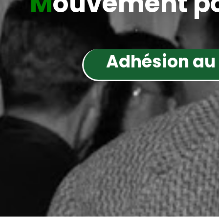
M
ouvement po
Adhésion au