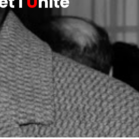
t l'
U
nité