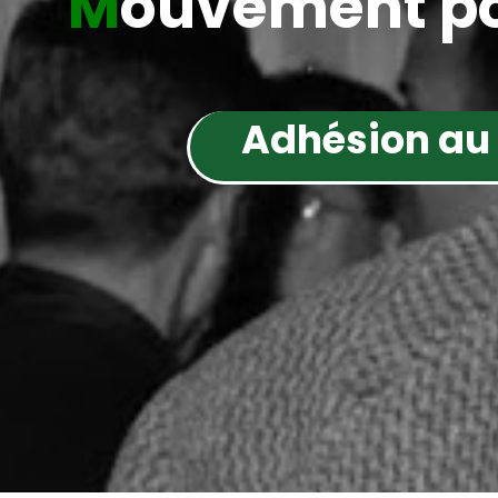
M
ouvement po
Adhésion au