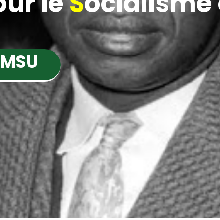
ur le
S
ocialisme e
 MSU