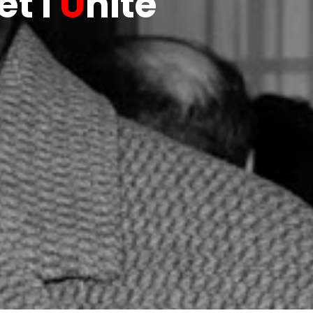
t l'
U
nité